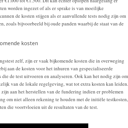
er €1.000 tot €1.500. Dit kan echter oplopen naargelang er
n worden ingezet of als er sprake is van moeilijke
nen de kosten stijgen als er aanvullende tests nodig zijn om
n, zoals bijvoorbeeld bij oude panden waarbij de staat van de
komende kosten
gstest zelf, zijn er vaak bijkomende kosten die in overweging
ij aan de kosten voor het inhuren van gespecialiseerde
 die de test uitvoeren en analyseren. Ook kan het nodig zijn om
lijk van de lokale regelgeving, wat tot extra kosten kan leiden
zijn aan het herstellen van de fundering indien er problemen
ng om niet alleen rekening te houden met de initiële testkosten,
n die voortvloeien uit de resultaten van de test.