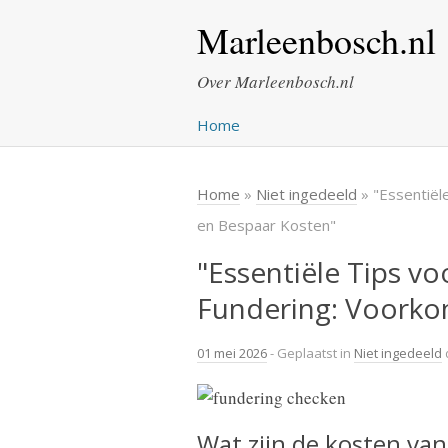
Marleenbosch.nl
Over Marleenbosch.nl
Home
Home
»
Niet ingedeeld
» "Essentiël
en Bespaar Kosten"
"Essentiële Tips v
Fundering: Voorko
01 mei 2026
- Geplaatst in
Niet ingedeeld
Wat zijn de kosten va