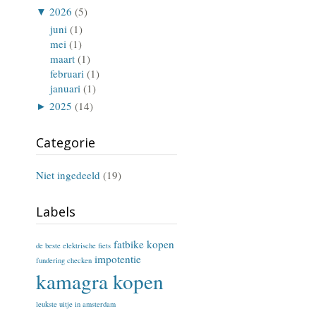
▼
2026
(5)
juni
(1)
mei
(1)
maart
(1)
februari
(1)
januari
(1)
►
2025
(14)
Categorie
Niet ingedeeld
(19)
Labels
fatbike kopen
de beste elektrische fiets
impotentie
fundering checken
kamagra kopen
leukste uitje in amsterdam