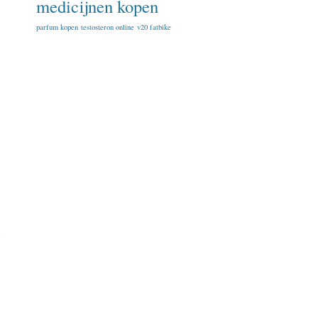
medicijnen kopen
parfum kopen
testosteron online
v20 fatbike
n