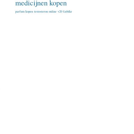
medicijnen kopen
parfum kopen
testosteron online
v20 fatbike
n