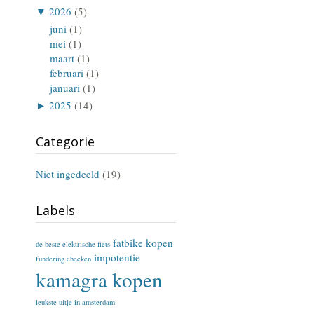
▼
2026
(5)
juni
(1)
mei
(1)
maart
(1)
februari
(1)
januari
(1)
►
2025
(14)
Categorie
Niet ingedeeld
(19)
Labels
fatbike kopen
de beste elektrische fiets
impotentie
fundering checken
kamagra kopen
leukste uitje in amsterdam